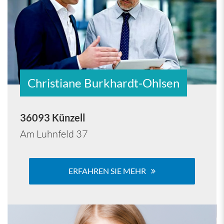
Christiane Burkhardt-Ohlsen
36093 Künzell
Am Luhnfeld 37
ERFAHREN SIE MEHR